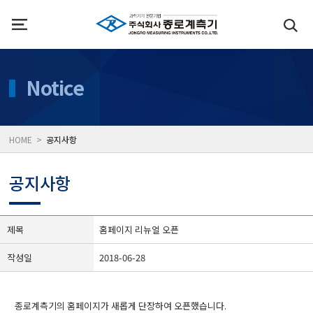
인사말
수질측정기
Notice
위치
대기공기질/미세먼지/가
HOME >
공지사항
풍속풍량계/온도계/온습
공지사항
당도/농도/염도/당산도/
제목
홈페이지 리뉴얼 오픈
작성일
2018-06-28
전자저울/점도계/핀홀탐
종로계측기의 홈페이지가 새롭게 단장하여 오픈했습니다.