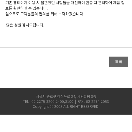
마이크로피펫
기존 홈페이지 이용 시 불편했던 사항들을 개선하여 한층 더 편리하게 제품 정
보를 확인하실 수 있습니다.
앞으로도 고객분들의 편의를 위해 노력하겠습니다.
수분계/회전계/도막두께
많은 성원 감사드립니다.
현미경/확대경
색차계/광택계/조도계/
농업/임업/해양측정기
서울시 종로구 김상옥로 24, 세림빌딩 8층
TEL : 02-2275-3200,2400,8100 | FAX : 02-2274-2053
경도계/물리/물성측정기
Copyright ⓒ 2008 ALL RIGHT RESERVED.
진공계/차압계/진공펌프