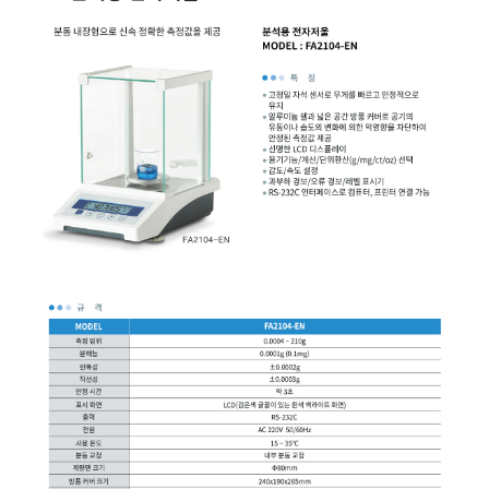
균질기/원심분리기/초음
이화학기기/교반기
열화상카메라