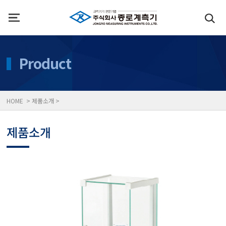
인사말
수질측정기
Product
위치
대기공기질/미세먼지/가
HOME > 제품소개 >
풍속풍량계/온도계/온습
제품소개
당도/농도/염도/당산도/
전자저울/점도계/핀홀탐