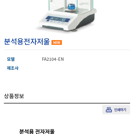
마이크로피펫
수분계/회전계/도막두께
분석용전자저울
현미경/확대경
모델
FA2104-EN
색차계/광택계/조도계/
제조사
농업/임업/해양측정기
상품정보
경도계/물리/물성측정기
진공계/차압계/진공펌프