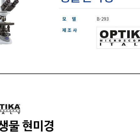
모 델
B-293
제 조 사