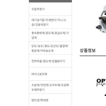
수질측정기
대기공기질/미세먼지/가스/소
음/진동측정기
풍속풍량계/온도계/온습도계/기
압계
당도/농도/염도/당산도/굴절계/
상품정보
편광계/커피농도계
전자저울/점도계/핀홀탐지기
마이크로피펫
수분계/회전계/도막두께/초음파
두께측정기
현미경/확대경