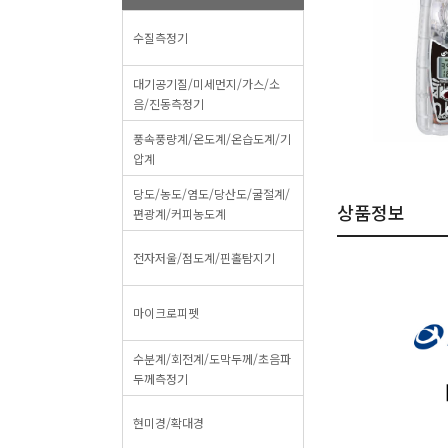
수질측정기
대기공기질/미세먼지/가스/소
음/진동측정기
풍속풍량계/온도계/온습도계/기
압계
당도/농도/염도/당산도/굴절계/
상품정보
편광계/커피농도계
전자저울/점도계/핀홀탐지기
마이크로피펫
수분계/회전계/도막두께/초음파
두께측정기
현미경/확대경