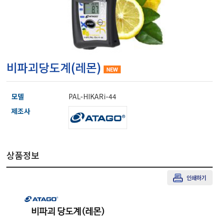
마이크로피펫
수분계/회전계/도막두께
비파괴당도계(레몬)
현미경/확대경
모델
PAL-HIKARi-44
색차계/광택계/조도계/
제조사
농업/임업/해양측정기
상품정보
경도계/물리/물성측정기
진공계/차압계/진공펌프