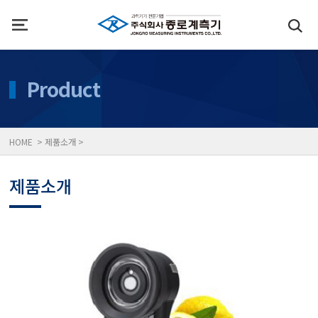
인사말
수질측정기
Product
위치
대기공기질/미세먼지/가
HOME > 제품소개 >
풍속풍량계/온도계/온습
제품소개
당도/농도/염도/당산도/
전자저울/점도계/핀홀탐