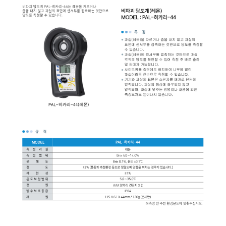
균질기/원심분리기/초음
이화학기기/교반기
열화상카메라