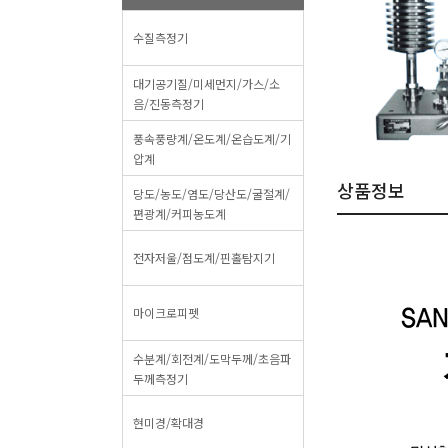
수질측정기
대기공기질/미세먼지/가스/소
음/진동측정기
풍속풍량계/온도계/온습도계/기
압계
상품정보
당도/농도/염도/당산도/굴절계/
편광계/커피농도계
전자저울/점도계/핀홀탐지기
마이크로피펫
수분계/회전계/도막두께/초음파
두께측정기
현미경/확대경