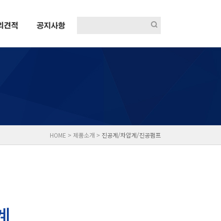
HOME > 제품소개 >
진공계/차압계/진공펌프
계