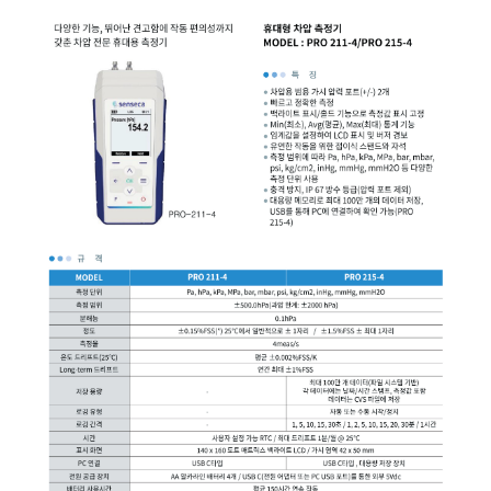
균질기/원심분리기/초음
이화학기기/교반기
열화상카메라