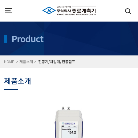
인사말
수질측정기
Product
위치
대기공기질/미세먼지/가
HOME > 제품소개 >
진공계/차압계/진공펌프
풍속풍량계/온도계/온습
제품소개
당도/농도/염도/당산도/
전자저울/점도계/핀홀탐