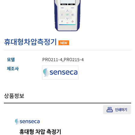
마이크로피펫
수분계/회전계/도막두께
휴대형차압측정기
현미경/확대경
모델
PRO211-4,PRO215-4
색차계/광택계/조도계/
제조사
농업/임업/해양측정기
상품정보
경도계/물리/물성측정기
진공계/차압계/진공펌프