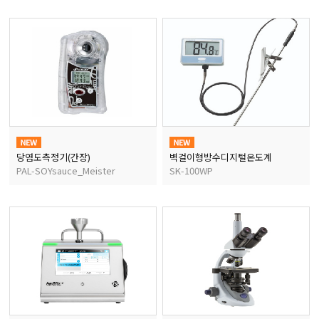
균질기/원심분리기/초음
이화학기기/교반기
열화상카메라
당염도측정기(간장)
벽걸이형방수디지털온도계
PAL-SOYsauce_Meister
SK-100WP