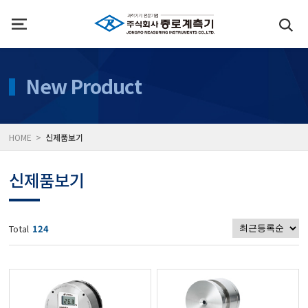
인사말
수질측정기
New Product
위치
대기공기질/미세먼지/가
HOME >
신제품보기
풍속풍량계/온도계/온습
신제품보기
당도/농도/염도/당산도/
Total
124
전자저울/점도계/핀홀탐