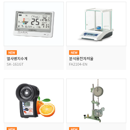
열사병지수계
분석용전자저울
SK-161GT
FA2104-EN