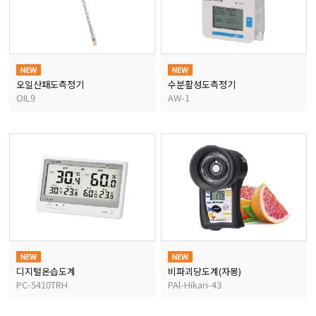
오일산패도측정기
수분활성도측정기
OIL9
AW-1
디지털온습도계
비파괴당도계(자몽)
PC-5410TRH
PAl-Hikari-43