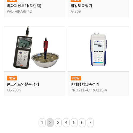
비파괴당도계(오렌지)
침입도측정기
PAL-HIKARi-42
A-309
콘크리트염분측정기
휴대형차압측정기
CL-203N
PRO211-4,PRO215-4
1
2
3
4
5
6
7