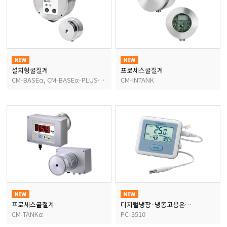
마이크로피펫
수분계/회전계/도막두께
설치형굴절계
프로세스굴절계
현미경/확대경
CM-BASEα, CM-BASEα-PLUS,CM-BASEα-MAX, CM-BASEβ
CM-INTANK
색차계/광택계/조도계/
농업/임업/해양측정기
경도계/물리/물성측정기
프로세스굴절계
디지털냉장·냉동고용온도계
CM-TANKα
PC-3510
진공계/차압계/진공펌프