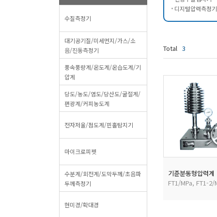
디지털압력측정기
수질측정기
대기공기질/미세먼지/가스/소
Total
3
음/진동측정기
풍속풍량계/온도계/온습도계/기
압계
당도/농도/염도/당산도/굴절계/
편광계/커피농도계
전자저울/점도계/핀홀탐지기
마이크로피펫
기준분동형압력계
수분계/회전계/도막두께/초음파
FT1/MPa, FT1-2/
두께측정기
현미경/확대경