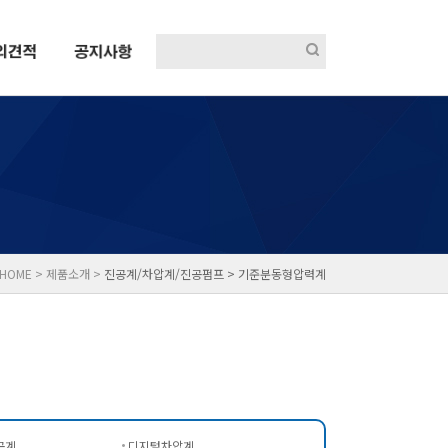
HOME > 제품소개 >
진공계/차압계/진공펌프 >
기준분동형압력계
공계
디지털차압계