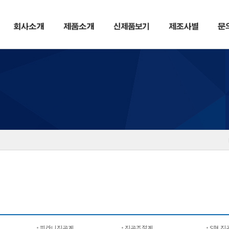
피라니진공계
진공조절계
S형 진