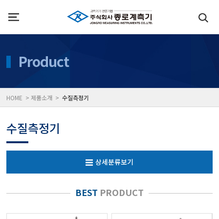
인사말
수질측정기
Product
위치
대기공기질/미세먼지/가
HOME > 제품소개 >
수질측정기
풍속풍량계/온도계/온습
수질측정기
당도/농도/염도/당산도/
상세분류보기
전자저울/점도계/핀홀탐
BEST
PRODUCT