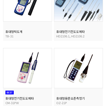
균질기/원심분리기/초음
이화학기기/교반기
휴대형탁도계
휴대형전기전도도메타
TB-31
HD2106.1, HD2106.2
열화상카메라
휴대형전기전도도메타
휴대형용존오존측정기
CM-31PW
OZ-21P