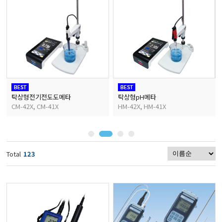
마이크로피펫
수분계/회전계/도막두께
현미경/확대경
탁상형전기전도도메타
탁상형pH메타
CM-42X, CM-41X
HM-42X, HM-41X
색차계/광택계/조도계/
농업/임업/해양측정기
Total
123
경도계/물리/물성측정기
진공계/차압계/진공펌프