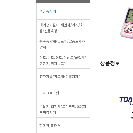
수질측정기
대기공기질/미세먼지/가스/소
음/진동측정기
풍속풍량계/온도계/온습도계/기
압계
당도/농도/염도/당산도/굴절계/
상품정보
편광계/커피농도계
전자저울/점도계/핀홀탐지기
마이크로피펫
수분계/회전계/도막두께/초음파
두께측정기
현미경/확대경