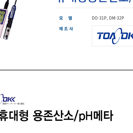
모 델
DO-31P, DM-32P
제 조 사