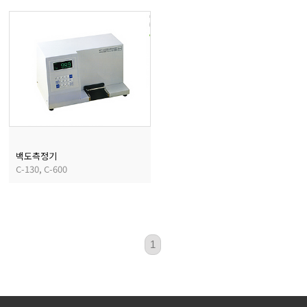
마이크로피펫
수분계/회전계/도막두께
현미경/확대경
색차계/광택계/조도계/
백도측정기
C-130, C-600
농업/임업/해양측정기
1
경도계/물리/물성측정기
진공계/차압계/진공펌프