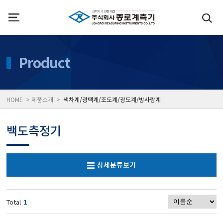
인사말
수질측정기
Product
위치
대기공기질/미세먼지/가
HOME > 제품소개 >
색차계/광택계/조도계/광도계/방사랑계
풍속풍량계/온도계/온습
백도측정기
당도/농도/염도/당산도/
상세분류보기
전자저울/점도계/핀홀탐
Total
1