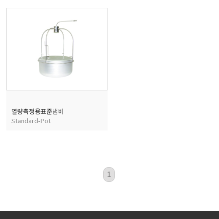
마이크로피펫
수분계/회전계/도막두께
현미경/확대경
색차계/광택계/조도계/
열량측정용표준냄비
Standard-Pot
농업/임업/해양측정기
1
경도계/물리/물성측정기
진공계/차압계/진공펌프