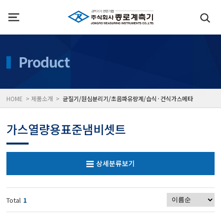
인사말
수질측정기
Product
위치
대기공기질/미세먼지/가
HOME > 제품소개 >
균질기/원심분리기/초음파유량계/습식·건식가스메타
풍속풍량계/온도계/온습
가스열량용표준냄비셋트
당도/농도/염도/당산도/
상세분류보기
전자저울/점도계/핀홀탐
Total
1