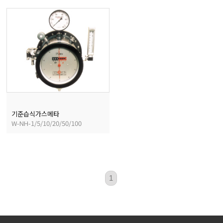
마이크로피펫
수분계/회전계/도막두께
현미경/확대경
색차계/광택계/조도계/
기준습식가스메타
W-NH-1/5/10/20/50/100
농업/임업/해양측정기
1
경도계/물리/물성측정기
진공계/차압계/진공펌프