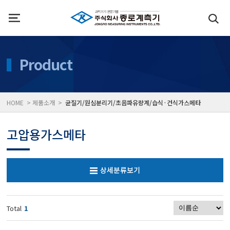
인사말
수질측정기
Product
위치
대기공기질/미세먼지/가
HOME > 제품소개 >
균질기/원심분리기/초음파유량계/습식·건식가스메타
풍속풍량계/온도계/온습
고압용가스메타
당도/농도/염도/당산도/
상세분류보기
전자저울/점도계/핀홀탐
Total
1