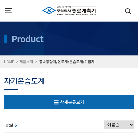
인사말
수질측정기
Product
위치
대기공기질/미세먼지/가
HOME > 제품소개 >
풍속풍량계/온도계/온습도계/기압계
풍속풍량계/온도계/온습
자기온습도계
당도/농도/염도/당산도/
상세분류보기
전자저울/점도계/핀홀탐
Total
6