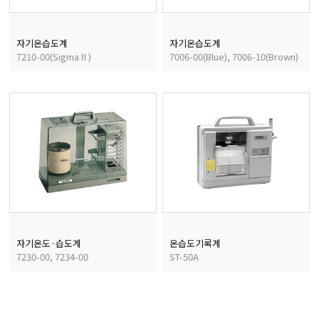
균질기/원심분리기/초음
자기온습도계
자기온습도계
7210-00(SigmaⅡ)
7006-00(Blue), 7006-10(Brown)
이화학기기/교반기
열화상카메라
자기온도·습도계
온습도기록계
7230-00, 7234-00
ST-50A