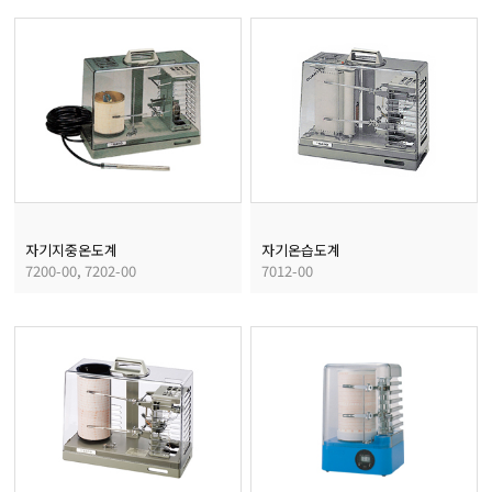
마이크로피펫
수분계/회전계/도막두께
현미경/확대경
색차계/광택계/조도계/
자기지중온도계
자기온습도계
7200-00, 7202-00
7012-00
농업/임업/해양측정기
경도계/물리/물성측정기
진공계/차압계/진공펌프