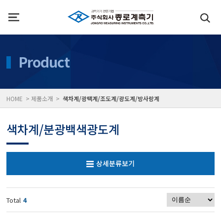
인사말
수질측정기
Product
위치
대기공기질/미세먼지/가
HOME > 제품소개 >
색차계/광택계/조도계/광도계/방사랑계
풍속풍량계/온도계/온습
색차계/분광백색광도계
당도/농도/염도/당산도/
상세분류보기
전자저울/점도계/핀홀탐
Total
4