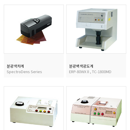
마이크로피펫
수분계/회전계/도막두께
현미경/확대경
색차계/광택계/조도계/
분광색차계
분광백색광도계
SpectroDens Series
ERP-80WXⅡ, TC-1800MD
농업/임업/해양측정기
경도계/물리/물성측정기
진공계/차압계/진공펌프