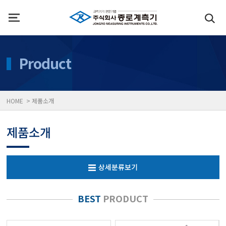
인사말
수질측정기
Product
위치
대기공기질/미세먼지/가
HOME > 제품소개
풍속풍량계/온도계/온습
제품소개
당도/농도/염도/당산도/
상세분류보기
전자저울/점도계/핀홀탐
BEST
PRODUCT