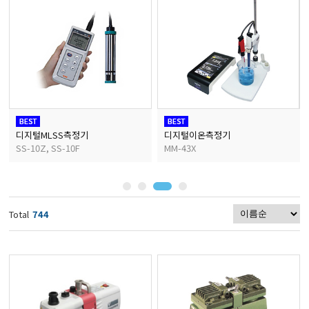
마이크로피펫
수분계/회전계/도막두께
현미경/확대경
디지털MLSS측정기
디지털이온측정기
SS-10Z, SS-10F
MM-43X
색차계/광택계/조도계/
농업/임업/해양측정기
Total
744
경도계/물리/물성측정기
진공계/차압계/진공펌프