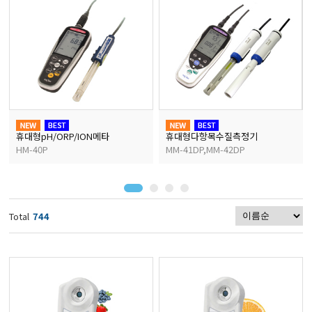
마이크로피펫
수분계/회전계/도막두께
현미경/확대경
휴대형pH/ORP/ION메타
휴대형다항목수질측정기
HM-40P
MM-41DP,MM-42DP
색차계/광택계/조도계/
농업/임업/해양측정기
Total
744
경도계/물리/물성측정기
진공계/차압계/진공펌프