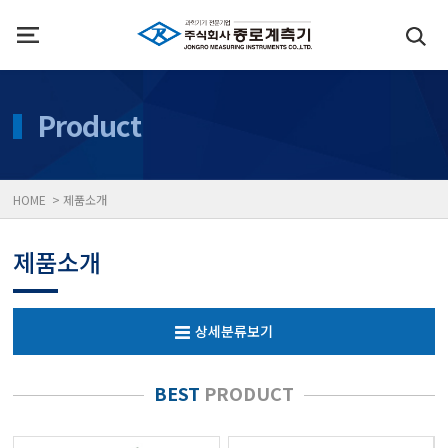
인사말
수질측정기
Product
위치
대기공기질/미세먼지/가
HOME > 제품소개
풍속풍량계/온도계/온습
제품소개
당도/농도/염도/당산도/
상세분류보기
전자저울/점도계/핀홀탐
BEST
PRODUCT