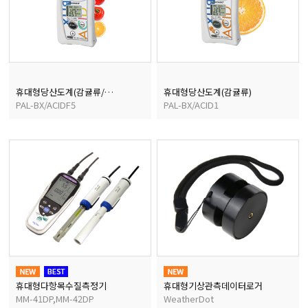
균질기/원심분리기/초음
이화학기기/교반기
휴대형당산도계(감귤류/포도/토마토/딸기/블루베리)
휴대형당산도계(감귤류)
PAL-BX/ACIDF5
PAL-BX/ACID1
열화상카메라
휴대형다항목수질측정기
휴대형기상관측데이터로거
MM-41DP,MM-42DP
WeatherDot